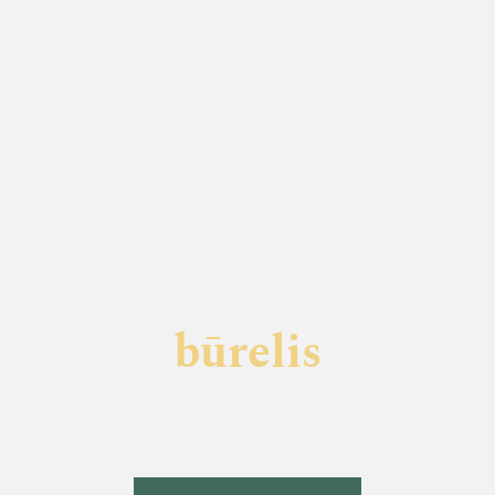
Kavarsko medžiotojų
būrelis
Kavarsko medžiotojų būrelis įkurtas nuo 1954 metų.