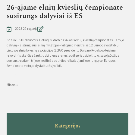
26-ąjame elnių kvieslių čempionate
susirungs dalyviai iš ES
2025 29 rugsėjo
Spalio 17-18 dienomis, Lietuvą sudrebins 26-asis elnių kvieslių čempionatas. Tarp jo
dalyvių – aistringiausi elnių mylėtojai – viliojimo meistrai iš 12 Europos valstybių.
Lietuvos elnių kvieslių asociacijos (LEKA) prezidento Daivaro Rybakovo teigimu,
rekordinis skaičius šauklių dvi dienas rungsis dėl geriausiojo titulo, savo įgūdžius
demonstruodami trijose neeilinės patirties reikalaujančiose rungtyse. Europos
čempionato metu, dalyviai turės įveikti…
Source
Miske.lt
Kategorijos