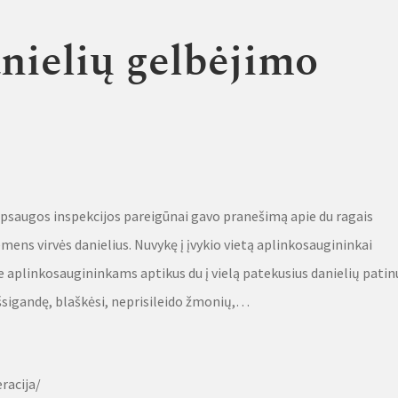
anielių gelbėjimo
saugos inspekcijos pareigūnai gavo pranešimą apie du ragais
piemens virvės danielius. Nuvykę į įvykio vietą aplinkosaugininkai
e aplinkosaugininkams aptikus du į vielą patekusius danielių patin
išsigandę, blaškėsi, neprisileido žmonių,…
racija/