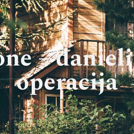
one – daniel
operacija