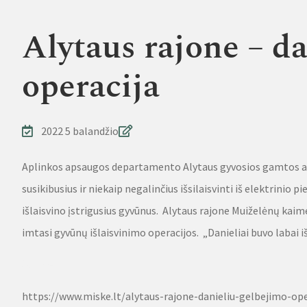
Alytaus rajone – d
operacija
2022 5 balandžio
Aplinkos apsaugos departamento Alytaus gyvosios gamtos ap
susikibusius ir niekaip negalinčius išsilaisvinti iš elektrinio 
išlaisvino įstrigusius gyvūnus. Alytaus rajone Muiželėnų kaim
imtasi gyvūnų išlaisvinimo operacijos. „Danieliai buvo labai 
Source
https://www.miske.lt/alytaus-rajone-danieliu-gelbejimo-ope