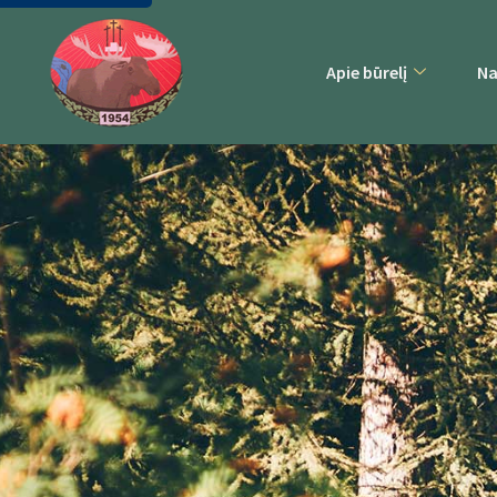
Apie būrelį
Na