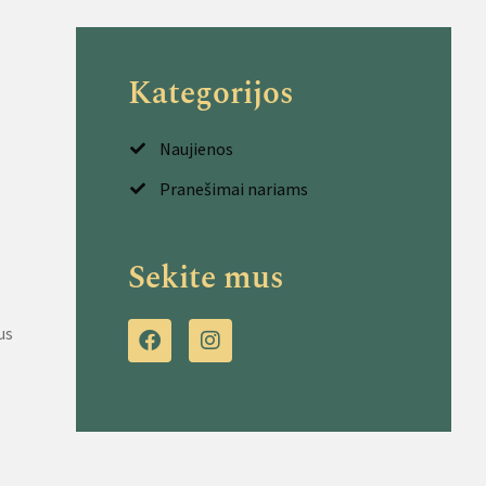
Kategorijos
Naujienos
Pranešimai nariams
Sekite mus
us