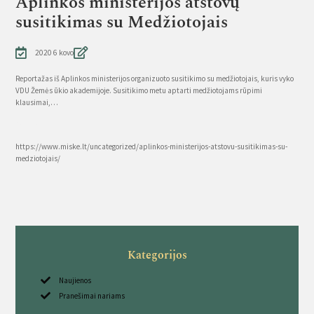
Aplinkos ministerijos atstovų
susitikimas su Medžiotojais
2020 6 kovo
Reportažas iš Aplinkos ministerijos organizuoto susitikimo su medžiotojais, kuris vyko
VDU Žemės ūkio akademijoje. Susitikimo metu aptarti medžiotojams rūpimi
klausimai,…
Source
https://www.miske.lt/uncategorized/aplinkos-ministerijos-atstovu-susitikimas-su-
medziotojais/
Kategorijos
Naujienos
Pranešimai nariams