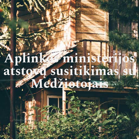
Aplinkos ministerijos
atstovų susitikimas su
Medžiotojais