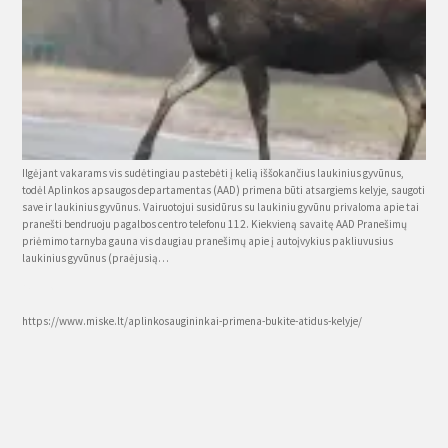
Ilgėjant vakarams vis sudėtingiau pastebėti į kelią iššokančius laukinius gyvūnus,
todėl Aplinkos apsaugos departamentas (AAD) primena būti atsargiems kelyje, saugoti
save ir laukinius gyvūnus. Vairuotojui susidūrus su laukiniu gyvūnu privaloma apie tai
pranešti bendruoju pagalbos centro telefonu 112. Kiekvieną savaitę AAD Pranešimų
priėmimo tarnyba gauna vis daugiau pranešimų apie į autoįvykius pakliuvusius
laukinius gyvūnus (praėjusią…
Source
https://www.miske.lt/aplinkosaugininkai-primena-bukite-atidus-kelyje/