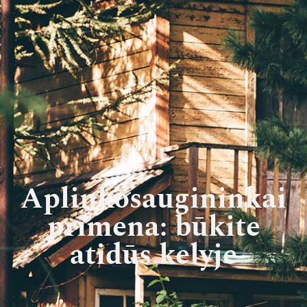
Aplinkosaugininkai
primena: būkite
atidūs kelyje