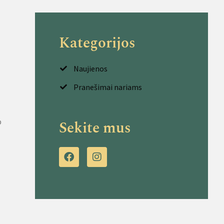
Kategorijos
Naujienos
Pranešimai nariams
p
Sekite mus