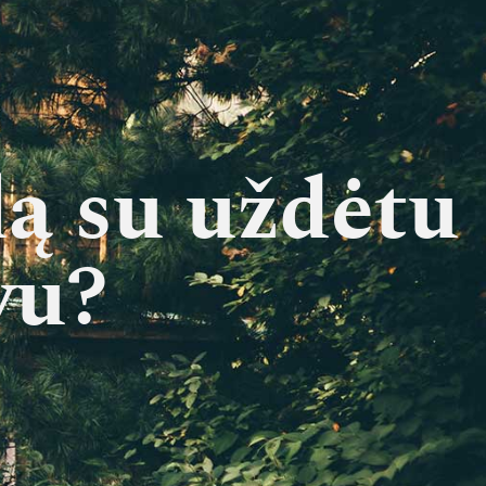
lą su uždėtu
vu?