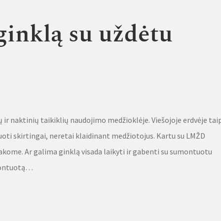
ginklą su uždėtu
r naktinių taikiklių naudojimo medžioklėje. Viešojoje erdvėje tai
ti skirtingai, neretai klaidinant medžiotojus. Kartu su LMŽD
tsakome. Ar galima ginklą visada laikyti ir gabenti su sumontuotu
umontuotą…