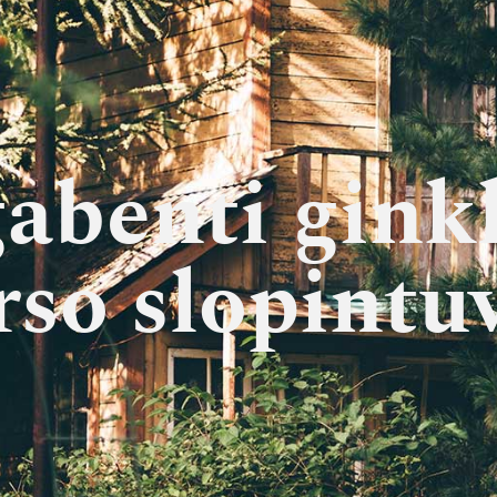
abenti gink
rso slopintu