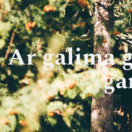
Ar galima g
ga