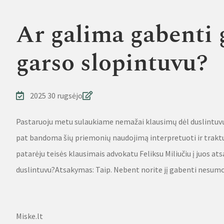
Ar galima gabenti 
garso slopintuvu?
2025 30 rugsėjo
Pastaruoju metu sulaukiame nemažai klausimų dėl duslintuvų i
pat bandoma šių priemonių naudojimą interpretuoti ir traktuo
patarėju teisės klausimais advokatu Feliksu Miliučiu į juos a
duslintuvu?Atsakymas: Taip. Nebent norite jį gabenti nes
Source
Miske.lt