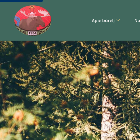
Apie būrelį
Na