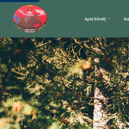
Apie būrelį
Na