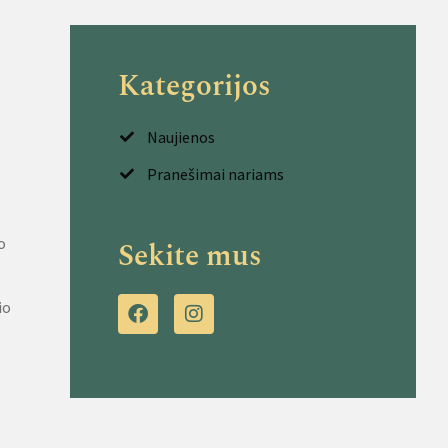
Kategorijos
Naujienos
Pranešimai nariams
o
Sekite mus
io