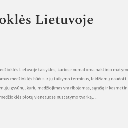
oklės Lietuvoje
Medžioklės Lietuvoje taisykles, kuriose numatoma naktinio matym
iamus medžioklės būdus ir jų taikymo terminus, leidžiamų naudoti
mųjų gyvūnų, kurių medžiojimas yra ribojamas, sąrašą ir kasmetin
e medžioklės plotų vienetuose nustatymo tvarką,…