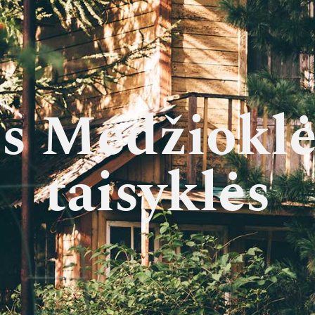
s Medžioklė
taisyklės