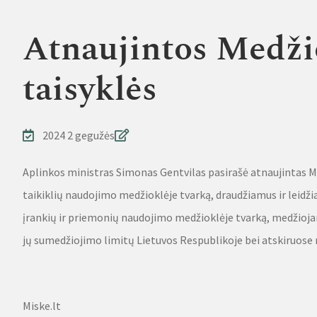
Atnaujintos Medži
taisyklės
2024 2 gegužės
Aplinkos ministras Simonas Gentvilas pasirašė atnaujintas 
taikiklių naudojimo medžioklėje tvarką, draudžiamus ir leidž
įrankių ir priemonių naudojimo medžioklėje tvarką, medžioja
jų sumedžiojimo limitų Lietuvos Respublikoje bei atskiruos
Source
Miske.lt