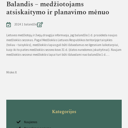
Balandis – medžiotojams
atsiskaitymo ir planavimo mėnuo
2024 1 balandžio
Lietuvos medžiotojų ir žvejų draugija informuoja, jog balandžio 1 d. prasideda naujas
medžioklės sezonas. Pagal Medžioklės Lietuvos Respublikos teritorijoje taisykles
(toliau – taisyklės), medžioklės lapas gali būti išduodamas ne ilgesniam laikotarpiui,
kaip iki to paties medžioklės sezono kovo 31 d. (datos nurodomos įskaitytinai). Naujam
medžioklės sezonui medžioklės lapai turi būti išduodami nuo balandžio 1 d.…
Source
Miske.lt
Kategorijos
Naujienos