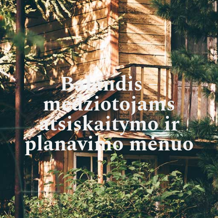
Balandis –
medžiotojams
atsiskaitymo ir
planavimo mėnuo