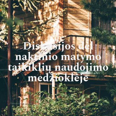
Diskusijos dėl
naktinio matymo
taikiklių naudojimo
medžioklėje