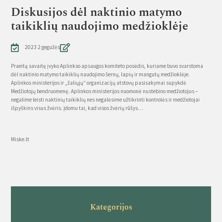
Diskusijos dėl naktinio matymo
taikiklių naudojimo medžioklėje
2023 2 gegužės
Praeitą savaitę įvyko Aplinkso apsaugos komiteto posėdis, kuriame buvo svarstoma
dėl naktinio matymo taikiklių naudojimo šernų, lapių ir mangutų medžioklėje.
Aplinkos ministerijos ir „žaliųjų“ organizacijų atstovų pasisakymai supykdė
Medžiotojų bendruomenę. Aplinkos ministerijos nuomonė nustebino medžiotojus –
negalime leisti naktinių taikiklių nes negalėsime užtikrinti kontrolės ir medžiotojai
išpyškins visus žvėris. Įdomu tai, kad visos žvėrių rūšys…
Source
Miske.lt
Kategorijos