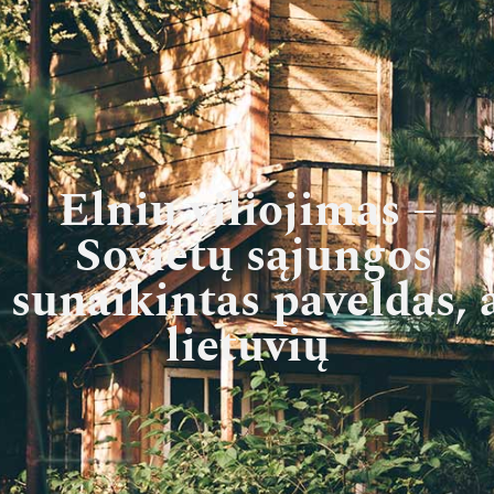
Elnių viliojimas –
Sovietų sąjungos
sunaikintas paveldas, 
lietuvių