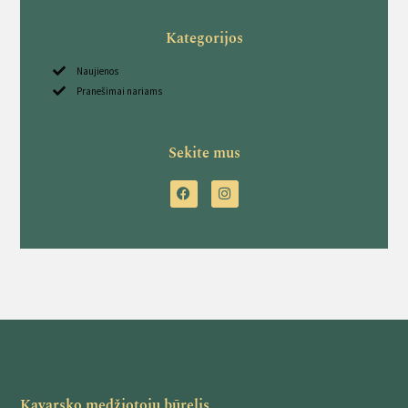
Kategorijos
Naujienos
Pranešimai nariams
Sekite mus
Kavarsko medžiotojų būrelis