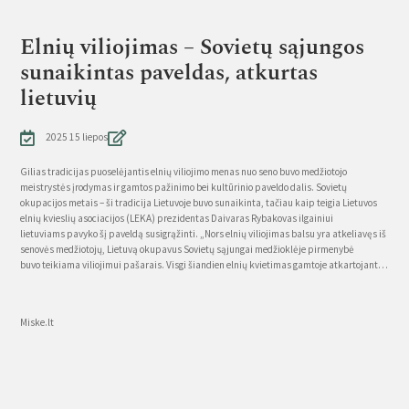
Elnių viliojimas – Sovietų sąjungos
sunaikintas paveldas, atkurtas
lietuvių
2025 15 liepos
Gilias tradicijas puoselėjantis elnių viliojimo menas nuo seno buvo medžiotojo
meistrystės įrodymas ir gamtos pažinimo bei kultūrinio paveldo dalis. Sovietų
okupacijos metais – ši tradicija Lietuvoje buvo sunaikinta, tačiau kaip teigia Lietuvos
elnių kvieslių asociacijos (LEKA) prezidentas Daivaras Rybakovas ilgainiui
lietuviams pavyko šį paveldą susigrąžinti. „Nors elnių viliojimas balsu yra atkeliavęs iš
senovės medžiotojų, Lietuvą okupavus Sovietų sąjungai medžioklėje pirmenybė
buvo teikiama viliojimui pašarais. Visgi šiandien elnių kvietimas gamtoje atkartojant…
Source
Miske.lt