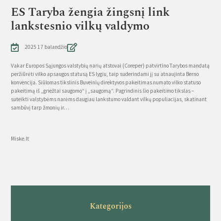
ES Taryba žengia žingsnį link
lankstesnio vilkų valdymo
2025 17 balandžio
Vakar Europos Sąjungos valstybių narių atstovai (Coreper) patvirtino Tarybos mandatą
peržiūrėti vilko apsaugos statusą ES lygiu, taip suderindami jį su atnaujinta Berno
konvencija. Siūlomas tikslinis Buveinių direktyvos pakeitimas numato vilko statuso
pakeitimą iš „griežtai saugomo“ į „saugomą“. Pagrindinis šio pakeitimo tikslas –
suteikti valstybėms narėms daugiau lankstumo valdant vilkų populiacijas, skatinant
sambūvį tarp žmonių ir…
Source
Miske.lt
Kategorijos