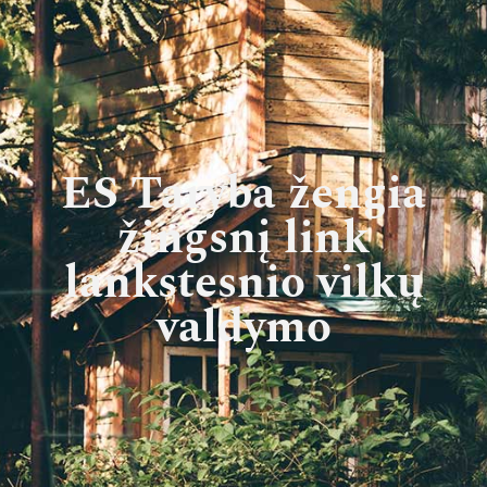
ES Taryba žengia
žingsnį link
lankstesnio vilkų
valdymo