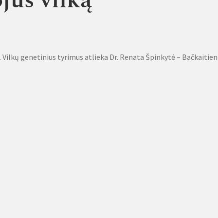
jus vilką
 Vilkų genetinius tyrimus atlieka Dr. Renata Špinkytė – Bačkaitie