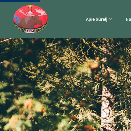
Apie būrelį
Na