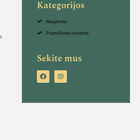
Kategorijos
Naujienos
Pranešimai nariams
nė
Sekite mus