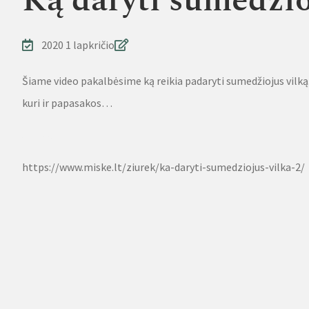
Ką daryti sumedžio
2020 1 lapkričio
Šiame video pakalbėsime ką reikia padaryti sumedžiojus vilką.
kuri ir papasakos…
Source
https://www.miske.lt/ziurek/ka-daryti-sumedziojus-vilka-2/