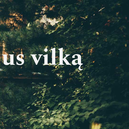
us vilką