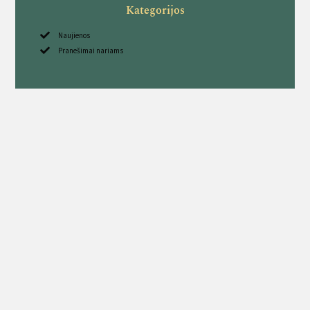
Kategorijos
Naujienos
Pranešimai nariams
Sekite mus
Kavarsko medžiotojų būrelis