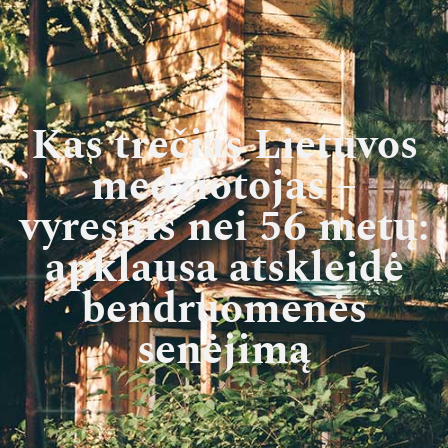
Kas trečias Lietuvos
medžiotojas –
vyresnis nei 56 metų:
apklausa atskleidė
bendruomenės
senėjimą