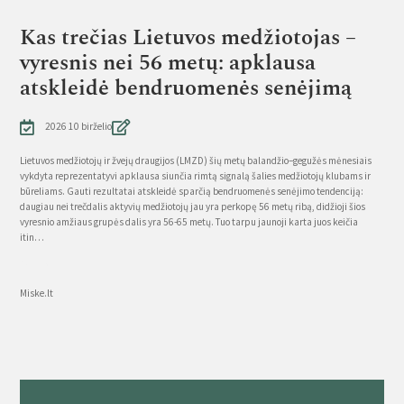
Kas trečias Lietuvos medžiotojas –
vyresnis nei 56 metų: apklausa
atskleidė bendruomenės senėjimą
2026 10 birželio
Lietuvos medžiotojų ir žvejų draugijos (LMZD) šių metų balandžio–gegužės mėnesiais
vykdyta reprezentatyvi apklausa siunčia rimtą signalą šalies medžiotojų klubams ir
būreliams. Gauti rezultatai atskleidė sparčią bendruomenės senėjimo tendenciją:
daugiau nei trečdalis aktyvių medžiotojų jau yra perkopę 56 metų ribą, didžioji šios
vyresnio amžiaus grupės dalis yra 56-65 metų. Tuo tarpu jaunoji karta juos keičia
itin…
Source
Miske.lt