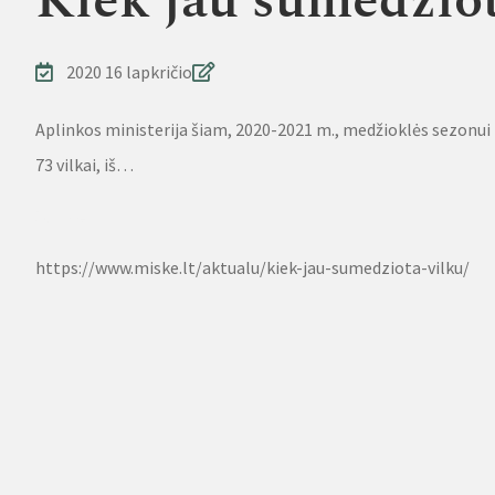
Kiek jau sumedžiot
2020 16 lapkričio
Aplinkos ministerija šiam, 2020-2021 m., medžioklės sezonui 
73 vilkai, iš…
Source
https://www.miske.lt/aktualu/kiek-jau-sumedziota-vilku/