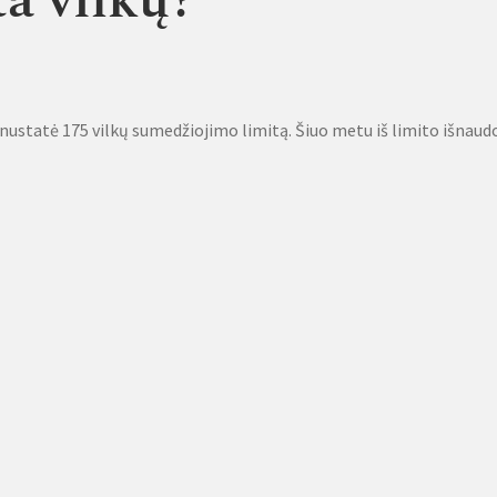
a vilkų?
nustatė 175 vilkų sumedžiojimo limitą. Šiuo metu iš limito išnaud