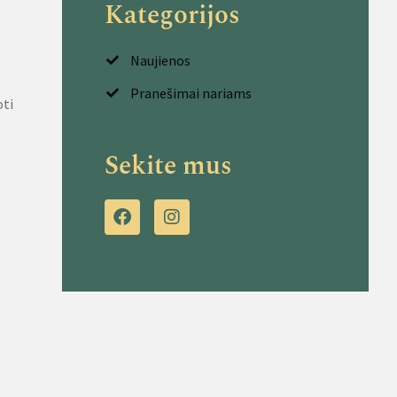
Kategorijos
Naujienos
Pranešimai nariams
oti
Sekite mus