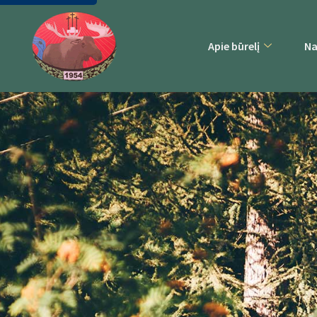
Apie būrelį
Na