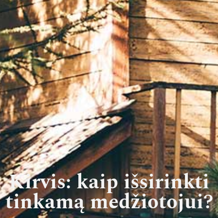
Kirvis: kaip išsirinkti
tinkamą medžiotojui?