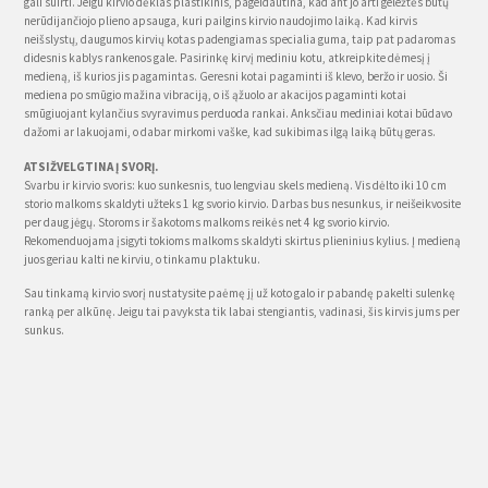
gali suirti. Jeigu kirvio dėklas plastikinis, pageidautina, kad ant jo arti geležtės būtų
nerūdijančiojo plieno apsauga, kuri pailgins kirvio naudojimo laiką. Kad kirvis
neišslystų, daugumos kirvių kotas padengiamas specialia guma, taip pat padaromas
didesnis kablys rankenos gale. Pasirinkę kirvį mediniu kotu, atkreipkite dėmesį į
medieną, iš kurios jis pagamintas. Geresni kotai pagaminti iš klevo, beržo ir uosio. Ši
mediena po smūgio mažina vibraciją, o iš ąžuolo ar akacijos pagaminti kotai
smūgiuojant kylančius svyravimus perduoda rankai. Anksčiau mediniai kotai būdavo
dažomi ar lakuojami, o dabar mirkomi vaške, kad sukibimas ilgą laiką būtų geras.
ATSIŽVELGTINA Į SVORĮ.
Svarbu ir kirvio svoris: kuo sunkesnis, tuo lengviau skels medieną. Vis dėlto iki 10 cm
storio malkoms skaldyti užteks 1 kg svorio kirvio. Darbas bus nesunkus, ir neišeikvosite
per daug jėgų. Storoms ir šakotoms malkoms reikės net 4 kg svorio kirvio.
Rekomenduojama įsigyti tokioms malkoms skaldyti skirtus plieninius kylius. Į medieną
juos geriau kalti ne kirviu, o tinkamu plaktuku.
Sau tinkamą kirvio svorį nustatysite paėmę jį už koto galo ir pabandę pakelti sulenkę
ranką per alkūnę. Jeigu tai pavyksta tik labai stengiantis, vadinasi, šis kirvis jums per
sunkus.
IŠLAIDOS.
Ne taip svarbu, kokio gamintojo – Fiskars, Gardena, Husqvarna ar kitą gamintojo prekę
pasirinksite. Rinkoje yra daug populiarių kirvių firmų kopijų, bet kokybiškas vidutinio
dydžio kirvis kainuos 30–60 eurų. Svarbu, kad jo geležtė būtų iš patvaraus plieno, o
kotas – lengvas ir elastingas, kad mažintų vibracijas ir tausotų rankas.
Pigesni bus Rusijoje, Baltarusijoje ir Kinijoje gaminti kirviai, bet jų forma ne visada