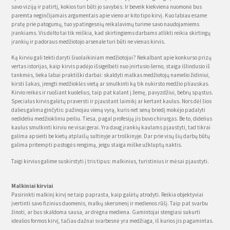
savo viziją ir patirtį, kokios turi būti jo savybės. Ir beveik kiekviena nuomonė bus
paremta neginčijamais argumentais apie vieno ar kito tipo kirvį. Kuo labiau esame
pratę prie patogumų, tuo ypatingesnių reikalavimų turime savo naudojamiems
įrankiams. Vis dėlto tai tik reiškia, kad skirtingiems darbams atlikti reikia skirtingų
įrankių ir padoraus medžiotojo arsenale turi būti ne vienas kirvis.
Ką kirviu gali tekti daryti šiuolaikiniam medžiotojui? Nekalbant apie konkurso prizų
vertas istorijas, kaip kirvis padėjo išsigelbėti nuo įnirtusio šerno, staiga išlindusio iš
tankmės, lieka labai praktiški darbai: skaldyti malkas medžiotojų namelio židiniui,
kirsti šakas, įrengti medžioklės vietą ar smulkinti ką tik nukirsto medžio pliauskas.
Kirvio reikės ir ruošiant kuolelius, taip pat kalant į žemę, pavyzdžiui, bebrų spąstus.
Specialus kirvis galėtų praversti ir pjaustant laimikį ar kertant kaulus. Nors dėl šios
dalies galima ginčytis: pažinojau vieną vyrą, kuris net seną briedį mokėjo padalyti
nedideliu medžiokliniu peiliu. Tiesa, pagal profesiją jis buvo chirurgas. Be to, didelius
kaulus smulkinti kirviu ne visai gerai. Yra daug įrankių kaulams pjaustyti, tad tikrai
galima apsieiti be kietų atplaišų sultinyje ar troškinyje. Dar prie visų šių darbų būtų
galima pritempti pastogės rengimą, jeigu staiga miške užkluptų naktis.
Taigi kirvius galime suskirstyti į tris tipus: malkinius, turistinius ir mėsai pjaustyti.
Malkiniai kirviai
Pasirinkti malkinį kirvį ne taip paprasta, kaip galėtų atrodyti. Reikia objektyviai
įvertinti savo fizinius duomenis, malkų skersmenį ir medienos rūšį. Taip pat svarbu
žinoti, ar bus skaldoma sausa, ar drėgna mediena. Gamintojai stengiasi sukurti
idealios formos kirvį, tačiau dažnai svarbesnė yra medžiaga, iš kurios jis pagamintas.