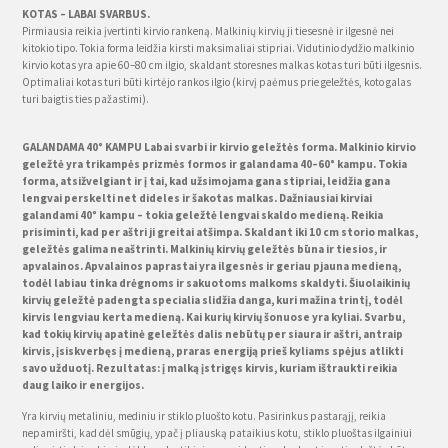
KOTAS – LABAI SVARBUS.
Pirmiausia reikia įvertinti kirvio rankeną. Malkinių kirvių ji tiesesnė ir ilgesnė nei
kitokio tipo. Tokia forma leidžia kirsti maksimaliai stipriai. Vidutinio dydžio malkinio
kirvio kotas yra apie 60–80 cm ilgio, skaldant storesnes malkas kotas turi būti ilgesnis.
Optimaliai kotas turi būti kirtėjo rankos ilgio (kirvį paėmus prie geležtės, koto galas
turi baigtis ties pažastimi).
GALANDAMA 40° KAMPU Labai svarbi ir kirvio geležtės forma. Malkinio kirvio
geležtė yra trikampės prizmės formos ir galandama 40–60° kampu. Tokia
forma, atsižvelgiant ir į tai, kad užsimojama gana stipriai, leidžia gana
lengvai perskelti net dideles ir šakotas malkas. Dažniausiai kirviai
galandami 40° kampu – tokia geležtė lengvai skaldo medieną. Reikia
prisiminti, kad per aštri ji greitai atšimpa. Skaldant iki 10 cm storio malkas,
geležtės galima neaštrinti. Malkinių kirvių geležtės būna ir tiesios, ir
apvalainos. Apvalainos paprastai yra ilgesnės ir geriau pjauna medieną,
todėl labiau tinka drėgnoms ir sakuotoms malkoms skaldyti. Šiuolaikinių
kirvių geležtė padengta specialia slidžia danga, kuri mažina trintį, todėl
kirvis lengviau kerta medieną. Kai kurių kirvių šonuose yra kyliai. Svarbu,
kad tokių kirvių apatinė geležtės dalis nebūtų per siaura ir aštri, antraip
kirvis, įsiskverbęs į medieną, praras energiją prieš kyliams spėjus atlikti
savo užduotį. Rezultatas: į malką įstrigęs kirvis, kuriam ištraukti reikia
daug laiko ir energijos.
Yra kirvių metaliniu, mediniu ir stiklo pluošto kotu. Pasirinkus pastarąjį, reikia
nepamiršti, kad dėl smūgių, ypač į pliauską pataikius kotu, stiklo pluoštas ilgainiui