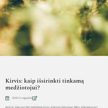
Kirvis: kaip išsirinkti tinkamą
medžiotojui?
2018 12 rugpjūčio
Apie tai, koks turi būti medžiotojo kirvis, diskusijų būta daug. Regis, kiekvienas turi