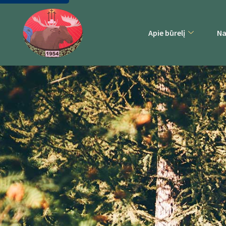
Apie būrelį
Na