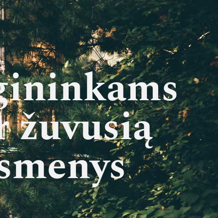
ugininkams
r žuvusią
asmenys