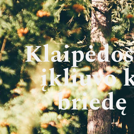
Klaipėdos
įkliuvo 
briedę