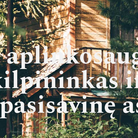
 aplinkosa
kilpininkas i
 pasisavinę 