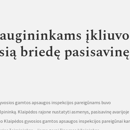
saugininkams įkliuvo
sią briedę pasisavinę
gyvosios gamtos apsaugos inspekcijos pareigūnams buvo
lpininką. Klaipėdos rajone nustatyti asmenys, pasisavinę avarijoje
to Klaipėdos gyvosios gamtos apsaugos inspekcijos pareigūnai ka