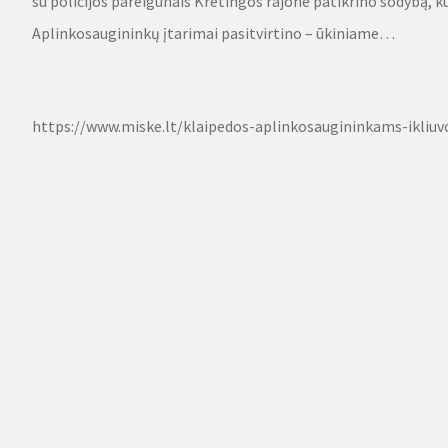
su policijos pareigūnais Kretingos rajone patikrino sodybą, k
Aplinkosaugininkų įtarimai pasitvirtino – ūkiniame…
Source
https://www.miske.lt/klaipedos-aplinkosaugininkams-ikliuvo