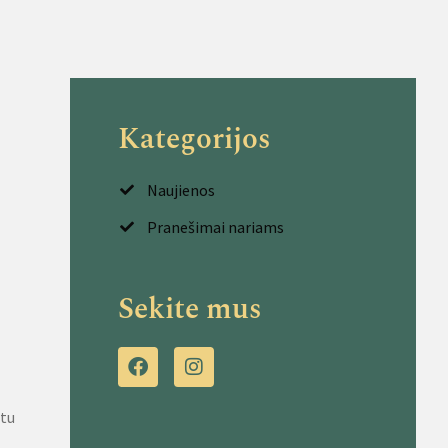
Kategorijos
Naujienos
Pranešimai nariams
Sekite mus
rtu