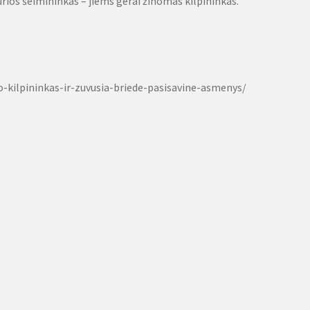
urios šeimininkas – jiems gerai žinomas kilpininkas.
-kilpininkas-ir-zuvusia-briede-pasisavine-asmenys/
O