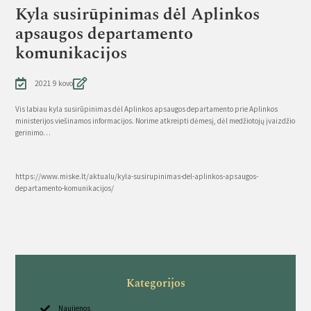
Kyla susirūpinimas dėl Aplinkos
apsaugos departamento
komunikacijos
2021 9 kovo
Vis labiau kyla susirūpinimas dėl Aplinkos apsaugos departamento prie Aplinkos
ministerijos viešinamos informacijos. Norime atkreipti dėmesį, dėl medžiotojų įvaizdžio
gerinimo…
Source
https://www.miske.lt/aktualu/kyla-susirupinimas-del-aplinkos-apsaugos-
departamento-komunikacijos/
Kategorijos
Naujienos