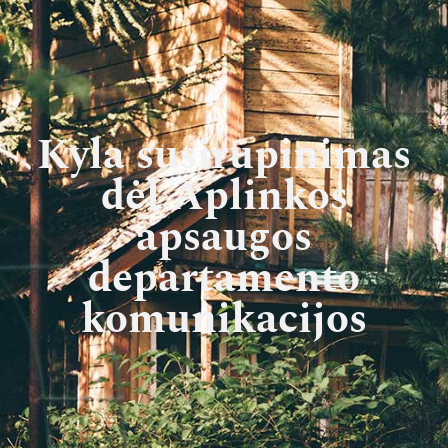
Kyla susirūpinimas
dėl Aplinkos
apsaugos
departamento
komunikacijos