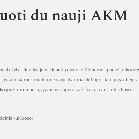
ruoti du nauji AKM
nustatytas dar dviejuose kiaulių ūkiuose. Viename jų buvo laikomo
ose, įsikūrusiame smulkiame ūkyje įtarimai dėl ligos kilo pastebėjus
ko jos koordinacija, gyvūnas stipriai karščiavo, o ant odos buvo…
idiniai-ukiuose/