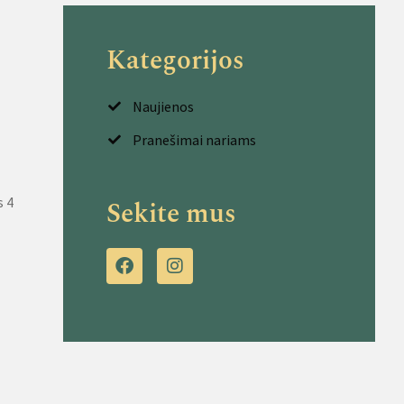
Kategorijos
Naujienos
Pranešimai nariams
s 4
Sekite mus