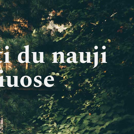
i du nauji
iuose