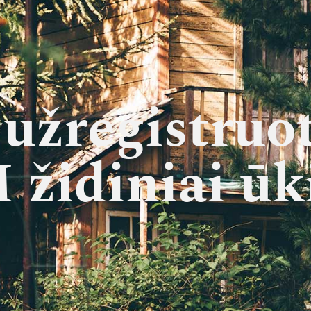
 užregistruot
židiniai ūk