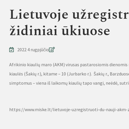
Lietuvoje užregist
židiniai ūkiuose
2022 4 rugpjūčio
Afrikinio kiaulių maro (AKM) virusas pastarosiomis dienomis 
kiaulės (Šakių r.), kitame – 10 (Jurbarko r.). Šakių r., Barzdu
simptomus – viena iš laikomų kiaulių tapo vangi, neėdė, sutri
Source
https://www.miske.lt/lietuvoje-uzregistruoti-du-nauji-akm-z