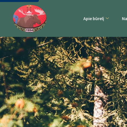
Apie būrelį
Na