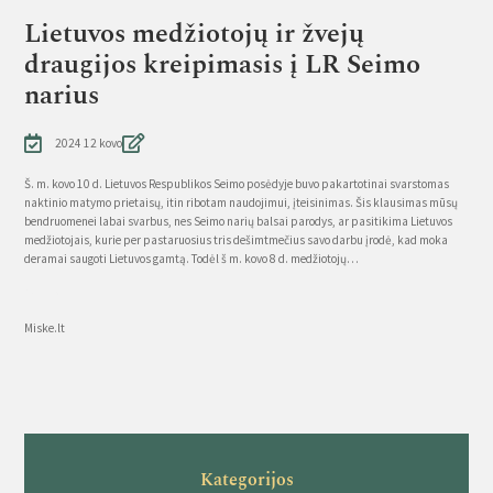
Lietuvos medžiotojų ir žvejų
draugijos kreipimasis į LR Seimo
narius
2024 12 kovo
Š. m. kovo 10 d. Lietuvos Respublikos Seimo posėdyje buvo pakartotinai svarstomas
naktinio matymo prietaisų, itin ribotam naudojimui, įteisinimas. Šis klausimas mūsų
bendruomenei labai svarbus, nes Seimo narių balsai parodys, ar pasitikima Lietuvos
medžiotojais, kurie per pastaruosius tris dešimtmečius savo darbu įrodė, kad moka
deramai saugoti Lietuvos gamtą. Todėl š m. kovo 8 d. medžiotojų…
Source
Miske.lt
Kategorijos