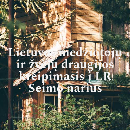
Lietuvos medžiotojų
ir žvejų draugijos
kreipimasis į LR
Seimo narius