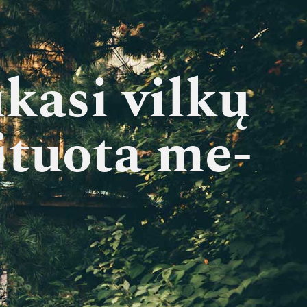
ka­si vil­kų
­tuo­ta me­