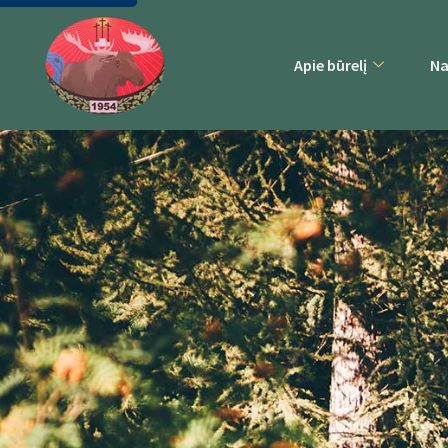
Apie būrelį
Na