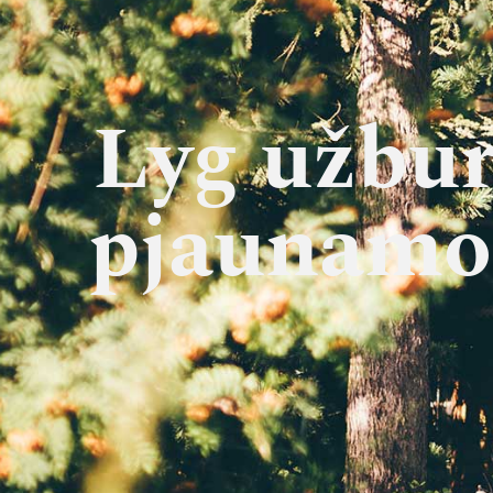
Lyg už­bur­
pjau­na­mo