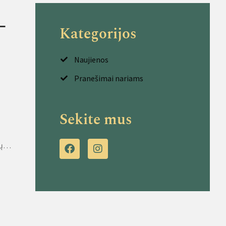
­
Kategorijos
Naujienos
Pranešimai nariams
Sekite mus
nkų…