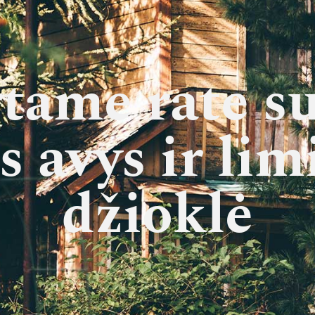
ta­me ra­te su­
s avys ir limi
džiok­lė