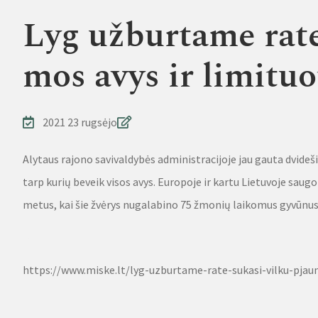
Lyg už­bur­ta­me ra­te
mos avys ir limi­tuo
2021 23 rugsėjo
Alytaus rajono savivaldybės administracijoje jau gauta dvideš
tarp kurių beveik visos avys. Europoje ir kartu Lietuvoje saugo
metus, kai šie žvėrys nugalabino 75 žmonių laikomus gyvūnus,
Source
https://www.miske.lt/lyg-uzburtame-rate-sukasi-vilku-pjau