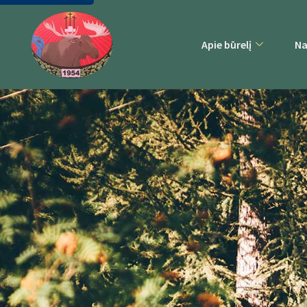
Apie būrelį
Na