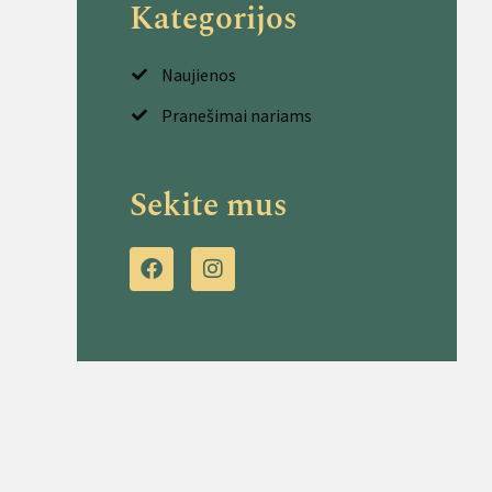
Kategorijos
Naujienos
Pranešimai nariams
Sekite mus