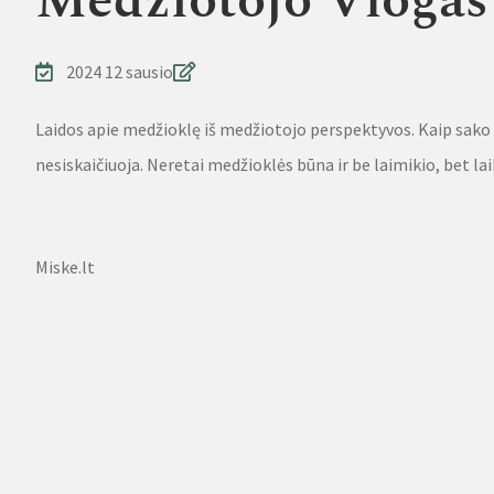
Medžiotojo Vlogas
2024 12 sausio
Laidos apie medžioklę iš medžiotojo perspektyvos. Kaip sako
nesiskaičiuoja. Neretai medžioklės būna ir be laimikio, bet la
Source
Miske.lt