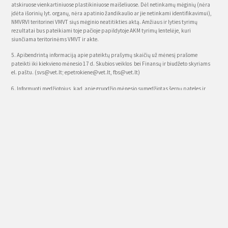
atskiruose vienkartiniuose plastikiniuose maišeliuose. Dėl netinkamų mėginių (nėra
įdėta išorinių lyt. organų, nėra apatinio žandikaulio ar jie netinkami identifikavimui),
NMVRVI teritorinei VMVT siųs mėginio neatitikties aktą. Amžiaus ir lyties tyrimų
rezultatai bus pateikiami toje pačioje papildytoje AKM tyrimų lentelėje, kuri
siunčiama teritorinėms VMVT ir akte.
5. Apibendrintą informaciją apie pateiktų prašymų skaičių už mėnesį prašome
pateikti iki kiekvieno mėnesio 17 d. Skubios veiklos bei Finansų ir biudžeto skyriams
el. paštu. (
svs@vet.lt
;
epetrokiene@vet.lt
,
fbs@vet.lt
)
6. Informuoti medžiotojus, kad apie gruodžio mėnesio sumedžiotas šernų pateles ir
prašymus dėl išmokų medžiotojai pateiktų iki gruodžio 21 dienos. Išmokos už šernus
sumedžiotus iki šio laikotarpio bus išmokėtos 2015 metų gruodžio pabaigoje, už
vėlesnius mėginius išmokos bus išmokėtos 2016 metais.
Kategorijos
Naujienos
Pranešimai nariams