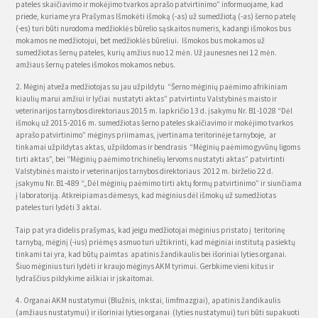
pateles skaičiavimo ir mokėjimo tvarkos aprašo patvirtinimo” informuojame, kad
priede, kuriame yra Prašymas Išmokėti išmoką (-as) už sumedžiotą (-as) šerno patelę
(-es) turi būti nurodoma medžioklės būrelio sąskaitos numeris, kadangi išmokos bus
mokamos ne medžiotojui, bet medžioklės būreliui. Išmokos bus mokamos už
sumedžiotas šernų pateles, kurių amžius nuo 12 mėn. Už jaunesnes nei 12 mėn.
amžiaus šernų pateles išmokos mokamos nebus.
2. Mėginį atveža medžiotojas su jau užpildytu “Šerno mėginių paėmimo afrikiniam
kiaulių marui amžiui ir lyčiai nustatyti aktas” patvirtintu Valstybinės maisto ir
veterinarijos tarnybos direktoriaus 2015 m. lapkričio 13 d. įsakymu Nr. B1-1028 “Dėl
išmokų už 2015-2016 m. sumedžiotas šerno pateles skaičiavimo ir mokėjimo tvarkos
aprašo patvirtinimo” mėginys priimamas, įvertinama teritorinėje tarnyboje, ar
tinkamai užpildytas aktas, užpildomas ir bendrasis “Mėginių paėmimo gyvūnų ligoms
tirti aktas”, bei “Mėginių paėmimo trichinelių lervoms nustatyti aktas” patvirtinti
Valstybinės maisto ir veterinarijos tarnybos direktoriaus 2012 m. birželio 22 d.
įsakymu Nr. B1-489 “„Dėl mėginių paėmimo tirti aktų formų patvirtinimo” ir siunčiama
į laboratoriją. Atkreipiamas dėmesys, kad mėginius dėl išmokų už sumedžiotas
pateles turi lydėti 3 aktai.
Taip pat yra didelis prašymas, kad jeigu medžiotojai mėginius pristato į teritorinę
tarnybą, mėginį (-ius) priėmęs asmuo turi užtikrinti, kad mėginiai institutą pasiektų
tinkami tai yra, kad būtų paimtas apatinis žandikaulis bei išoriniai lyties organai.
Šiuo mėginius turi lydėti ir kraujo mėginys AKM tyrimui. Gerbkime vieni kitus ir
lydraščius pildykime aiškiai ir įskaitomai.
4. Organai AKM nustatymui (Blužnis, inkstai, limfmazgiai), apatinis žandikaulis
(amžiaus nustatymui) ir išoriniai lyties organai (lyties nustatymui) turi būti supakuoti