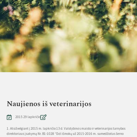
Naujienos iš veterinarijos
2015 29 lapkričio
1. Atsižvelgiant į 2015 m. lapkričio 13 d. Valstybinės maisto ir veterinarijos tarnybos
direktoriaus įsakymą Nr. B1-1028 “Dėl išmokų už 2015-2016 m. sumedžiotas šerno