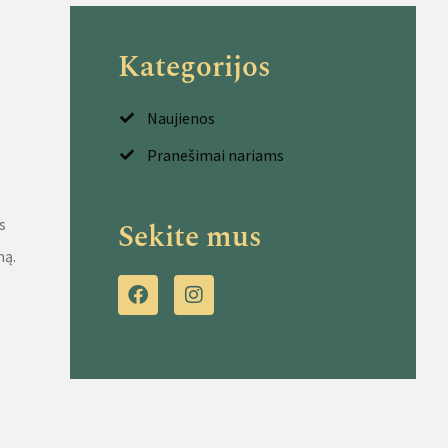
Kategorijos
Naujienos
Pranešimai nariams
s
Sekite mus
mą.