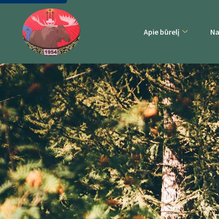
Apie būrelį
Na