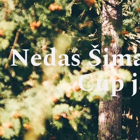
Nedas Šima
Cup j