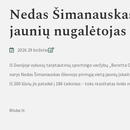
Nedas Šimanauskas
jaunių nugalėtojas
2026 29 birželio
Iš Danijoje vykusių tarptautinių sportingo varžybų „Beretta G
narys Nedas Šimanauskas iškovojo pirmąją vietą jaunių įskait
Iš 200 šūvių jis pataikė į 186 taikinius – toks rezultatas leid
Source
Miske.lt