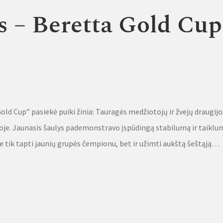
 – Beretta Gold Cup
old Cup” pasiekė puiki žinia: Tauragės medžiotojų ir žvejų draugijo
oje. Jaunasis šaulys pademonstravo įspūdingą stabilumą ir taiklu
o ne tik tapti jaunių grupės čempionu, bet ir užimti aukštą šeštąją…