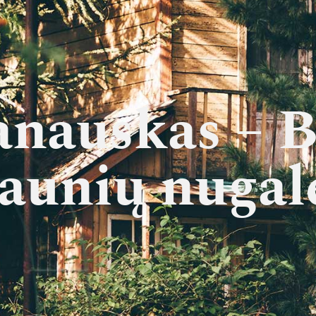
nauskas – B
aunių nugal