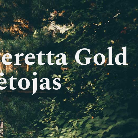
eretta Gold
ėtojas