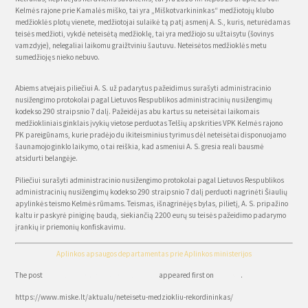
Kelmės rajone prie Kamalės miško, tai yra „Miškotvarkininkas“ medžiotojų klubo
medžioklės plotų vienete, medžiotojai sulaikė tą patį asmenį A. S., kuris, neturėdamas
teisės medžioti, vykdė neteisėtą medžioklę, tai yra medžiojo su užtaisytu (šovinys
vamzdyje), nelegaliai laikomu graižtviniu šautuvu. Neteisėtos medžioklės metu
sumedžiojęs nieko nebuvo.
Abiems atvejais piliečiui A. S. už padarytus pažeidimus surašyti administracinio
nusižengimo protokolai pagal Lietuvos Respublikos administracinių nusižengimų
kodekso 290 straipsnio 7 dalį. Pažeidėjas abu kartus su neteisėtai laikomais
medžiokliniais ginklais įvykių vietose perduotas Telšių apskrities VPK Kelmės rajono
PK pareigūnams, kurie pradėjo du ikiteisminius tyrimus dėl neteisėtai disponuojamo
šaunamojo ginklo laikymo, o tai reiškia, kad asmeniui A. S. gresia reali bausmė
atsidurti belangėje.
Piliečiui surašyti administracinio nusižengimo protokolai pagal Lietuvos Respublikos
administracinių nusižengimų kodekso 290 straipsnio 7 dalį perduoti nagrinėti Šiaulių
apylinkės teismo Kelmės rūmams. Teismas, išnagrinėjęs bylas, pilietį, A. S. pripažino
kaltu ir paskyrė piniginę baudą, siekiančią 2200 eurų su teisės pažeidimo padarymo
įrankių ir priemonių konfiskavimu.
Aplinkos apsaugos departamentas prie Aplinkos ministerijos
The post
Neteisėtų medžioklių rekordininkas
appeared first on
Miske.lt
.
https://www.miske.lt/aktualu/neteisetu-medziokliu-rekordininkas/