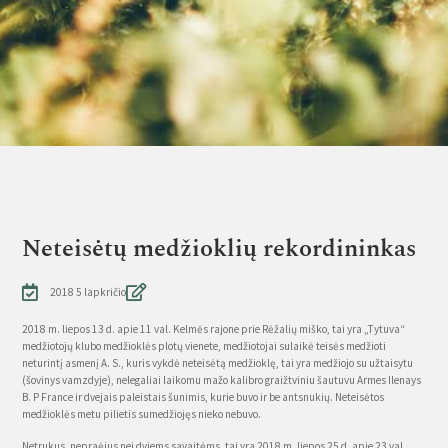
Neteisėtų medžioklių rekordininkas
2018 5 lapkričio
2018 m. liepos 13 d. apie 11 val. Kelmės rajone prie Rėžalių miško, tai yra „Tytuva“
medžiotojų klubo medžioklės plotų vienete, medžiotojai sulaikė teisės medžioti
neturintį asmenį A. S., kuris vykdė neteisėtą medžioklę, tai yra medžiojo su užtaisytu
(šovinys vamzdyje), nelegaliai laikomu mažo kalibro graižtviniu šautuvu Armes Ilenays
B. P France ir dvejais paleistais šunimis, kurie buvo ir be antsnukių. Neteisėtos
medžioklės metu pilietis sumedžiojęs nieko nebuvo.
Netrukus, nepraėjus nei dviems savaitėms, tai yra 2018 m. liepos 25 d. apie 23 val.