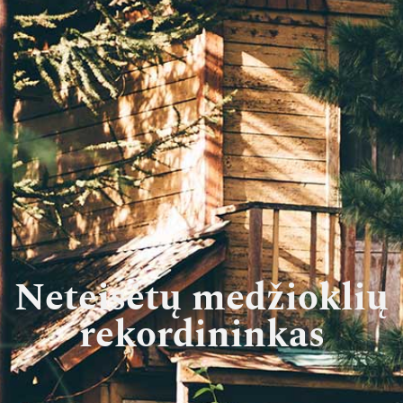
Neteisėtų medžioklių
rekordininkas