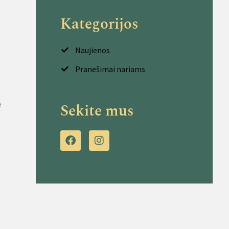
Kategorijos
Naujienos
Pranešimai nariams
e
Sekite mus