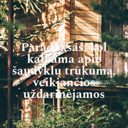
Paradoksas: kol
kalbama apie
šaudyklų trūkumą,
veikiančios
uždarinėjamos