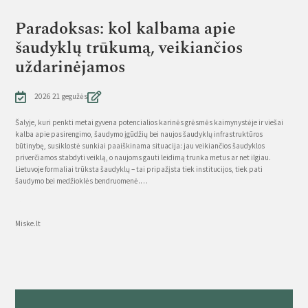
Paradoksas: kol kalbama apie
šaudyklų trūkumą, veikiančios
uždarinėjamos
2026 21 gegužės
Šalyje, kuri penkti metai gyvena potencialios karinės grėsmės kaimynystėje ir viešai
kalba apie pasirengimo, šaudymo įgūdžių bei naujos šaudyklų infrastruktūros
būtinybę, susiklostė sunkiai paaiškinama situacija: jau veikiančios šaudyklos
priverčiamos stabdyti veiklą, o naujoms gauti leidimą trunka metus ar net ilgiau.
Lietuvoje formaliai trūksta šaudyklų – tai pripažįsta tiek institucijos, tiek pati
šaudymo bei medžioklės bendruomenė.…
Source
Miske.lt