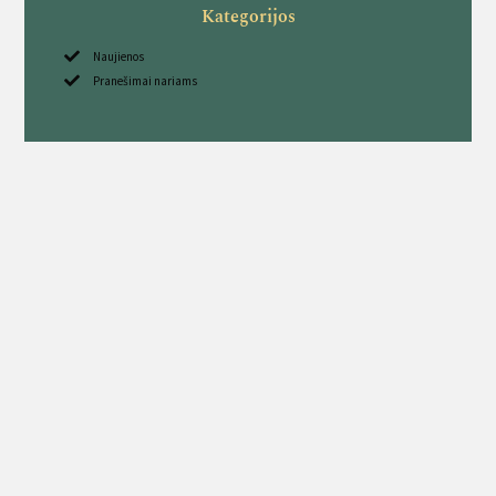
Kategorijos
Naujienos
Pranešimai nariams
Sekite mus
Kavarsko medžiotojų būrelis