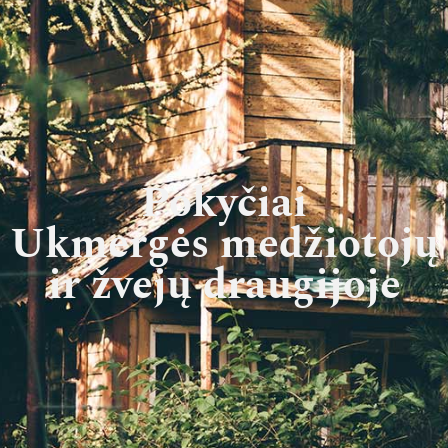
Pokyčiai
Ukmergės medžiotojų
ir žvejų draugijoje