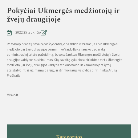
Pokyčiai Ukmergės medžiotojų ir
žvejų draugijoje
2022 25 lapkričio
Po to kaip praeitą savaitę viešoje erdvėje pasklido informacija apie Ukmergės
medžiotojų ir žvejų draugijos pirmininko Vaido Bakanausko padarytą
administracinį teisės pažeidimą, buvo sušauktas Ukmergės medžiotojų ir žvejų
draugijos valdybos susirinkimas. Šią savaitę vykusio susirinkimo metu Ukmergės
medžiotojų ir žvejų draugijos valdyba tenkino Vaido Bakanausko prašymą
atsistatydinti iš užimamų pareigų ir išrinko naują valdybos pirmininką Arūną
Pračkailą.
Source
Miske.lt
Kategorijos