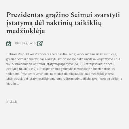
Prezidentas grąžino Seimui svarstyti
įstatymą dėl naktinių taikiklių
medžioklėje
2023 22 gruodžio
Lietuvos Respublikos Prezidentas Gitanas Nausėda, vadovaudamasis Konstitucija,
grąžino Seimui pakartotinai svarstyti Lietuvos Respublikos medžioklės įstatymo Nr. IX-
966 5 straipsnio pakeitimo ir Įstatymo papildymo 151, 152 straipsniais ir priedu
įstatymą Nr. XIV-2342, kuriuo įteisinama galimybė medžioklėje naudoti naktinius
taikiklius. Prezidento vertinimu, naktinių taikiklių naudojimas medžioklėje nėra
būtinas siekiant įstatymo aiškinamajame rašte nurodytų tikslų, pvz. kovos su afrikiniu
kiaulių…
Source
Miske.lt