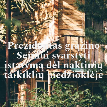
Prezidentas grąžino
Seimui svarstyti
įstatymą dėl naktinių
taikiklių medžioklėje