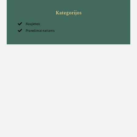
Kategorijos
Naujienos
Pranešimai nariams
Sekite mus
Kavarsko medžiotojų būrelis