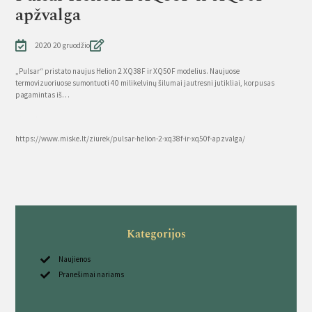
apžvalga
2020 20 gruodžio
„Pulsar“ pristato naujus Helion 2 XQ38F ir XQ50F modelius. Naujuose
termovizuoriuose sumontuoti 40 milikelvinų šilumai jautresni jutikliai, korpusas
pagamintas iš…
Source
https://www.miske.lt/ziurek/pulsar-helion-2-xq38f-ir-xq50f-apzvalga/
Kategorijos
Naujienos
Pranešimai nariams