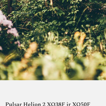
Pulsar Helion 2 XQ38F ir XQ50F