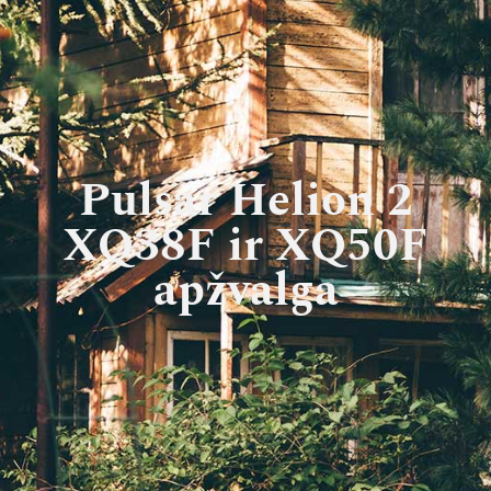
Pulsar Helion 2
XQ38F ir XQ50F
apžvalga