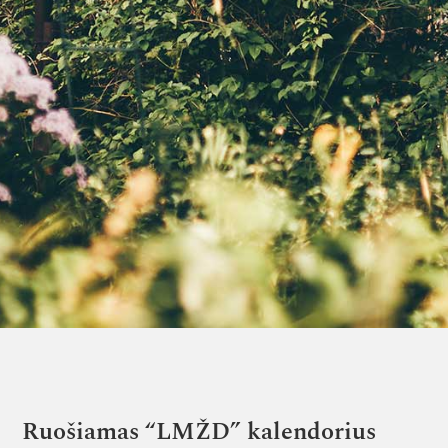
Ruošiamas “LMŽD” kalendorius