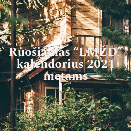
Ruošiamas “LMŽD”
kalendorius 2021
metams