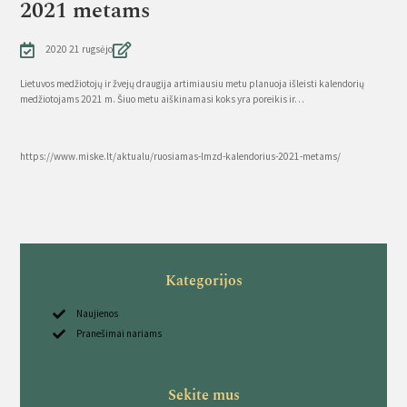
2021 metams
2020 21 rugsėjo
Lietuvos medžiotojų ir žvejų draugija artimiausiu metu planuoja išleisti kalendorių
medžiotojams 2021 m. Šiuo metu aiškinamasi koks yra poreikis ir…
Source
https://www.miske.lt/aktualu/ruosiamas-lmzd-kalendorius-2021-metams/
Kategorijos
Naujienos
Pranešimai nariams
Sekite mus