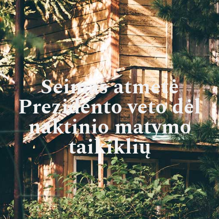
Seimas atmetė
Prezidento veto dėl
naktinio matymo
taikiklių