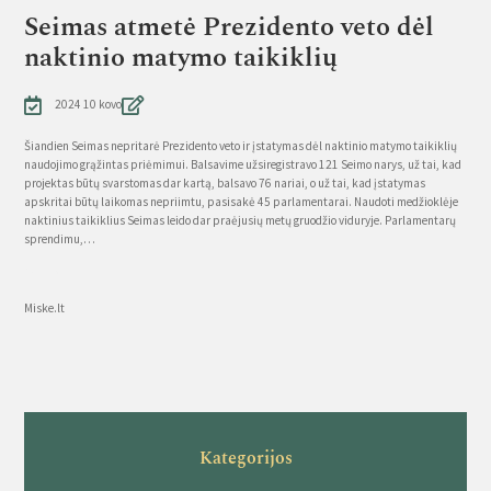
Seimas atmetė Prezidento veto dėl
naktinio matymo taikiklių
2024 10 kovo
Šiandien Seimas nepritarė Prezidento veto ir įstatymas dėl naktinio matymo taikiklių
naudojimo grąžintas priėmimui. Balsavime užsiregistravo 121 Seimo narys, už tai, kad
projektas būtų svarstomas dar kartą, balsavo 76 nariai, o už tai, kad įstatymas
apskritai būtų laikomas nepriimtu, pasisakė 45 parlamentarai. Naudoti medžioklėje
naktinius taikiklius Seimas leido dar praėjusių metų gruodžio viduryje. Parlamentarų
sprendimu,…
Source
Miske.lt
Kategorijos