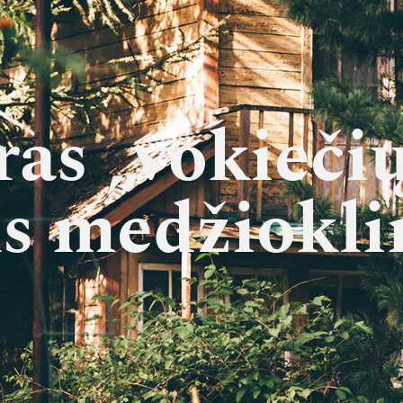
as „vokiečių 
s medžiokli