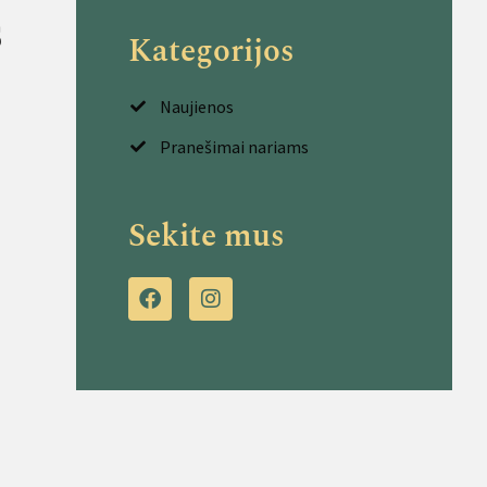
s
Kategorijos
Naujienos
Pranešimai nariams
Sekite mus