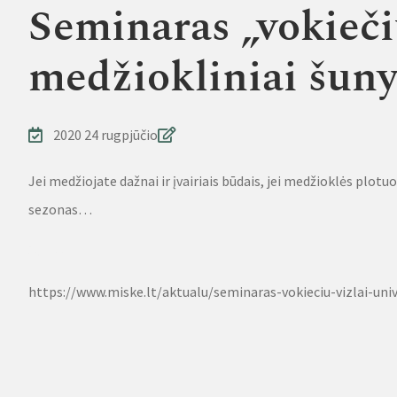
Seminaras „vokiečių
medžiokliniai šuny
2020 24 rugpjūčio
Jei medžiojate dažnai ir įvairiais būdais, jei medžioklės plotuo
sezonas…
Source
https://www.miske.lt/aktualu/seminaras-vokieciu-vizlai-uni