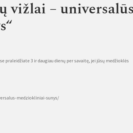
 vižlai – universalū
s“
se praleidžiate 3 ir daugiau dienų per savaitę, jei jūsų medžioklės
versalus-medziokliniai-sunys/