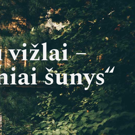
vižlai –
niai šunys“