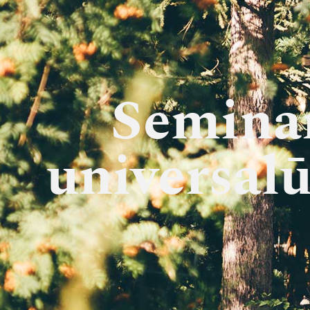
Seminar
universalū