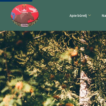
Apie būrelį
Na