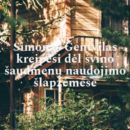
Simonas Gentvilas
kreipėsi dėl švino
šaudmenų naudojimo
šlapžemėse