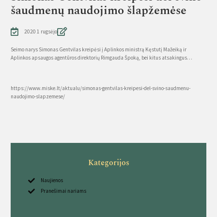
šaudmenų naudojimo šlapžemėse
2020 1 rugsėjo
Seimo narys Simonas Gentvilas kreipėsi į Aplinkos ministrą Kęstutį Mažeiką ir
Aplinkos apsaugos agentūros direktorių Rimgauda Špoką, bei kitus atsakingus…
Source
https://www.miske.lt/aktualu/simonas-gentvilas-kreipesi-del-svino-saudmenu-
naudojimo-slapzemese/
Kategorijos
Naujienos
Pranešimai nariams