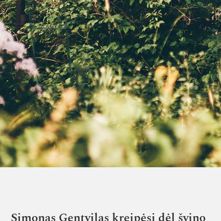
Simonas Gentvilas kreipėsi dėl švino