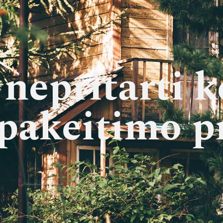
nepritarti 
 pakeitimo p