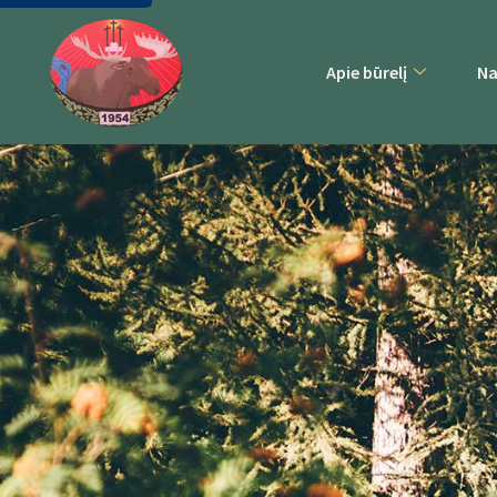
Apie būrelį
Na