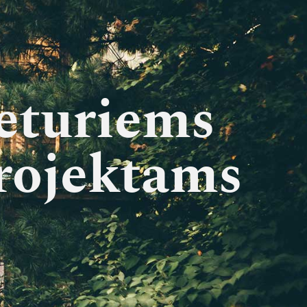
keturiems
rojektams