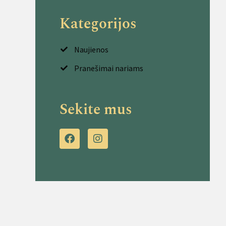
Kategorijos
Naujienos
Pranešimai nariams
Sekite mus