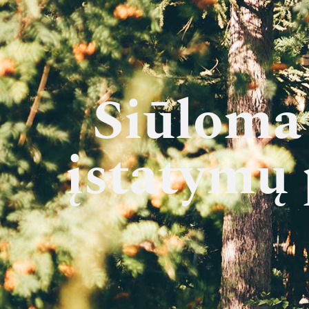
Siūloma 
įstatymų