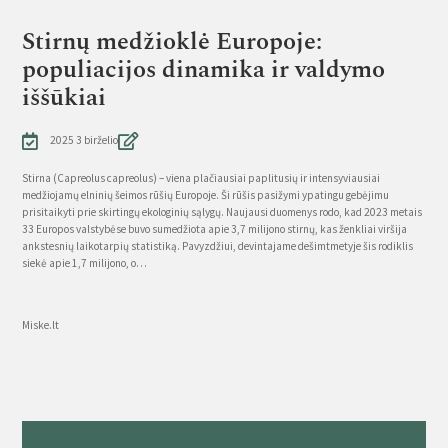
Stirnų medžioklė Europoje:
populiacijos dinamika ir valdymo
iššūkiai
2025 3 birželio
Stirna (Capreolus capreolus) – viena plačiausiai paplitusių ir intensyviausiai
medžiojamų elninių šeimos rūšių Europoje. Ši rūšis pasižymi ypatingu gebėjimu
prisitaikyti prie skirtingų ekologinių sąlygų. Naujausi duomenys rodo, kad 2023 metais
33 Europos valstybėse buvo sumedžiota apie 3,7 milijono stirnų, kas ženkliai viršija
ankstesnių laikotarpių statistiką. Pavyzdžiui, devintajame dešimtmetyje šis rodiklis
siekė apie 1,7 milijono, o…
Source
Miske.lt