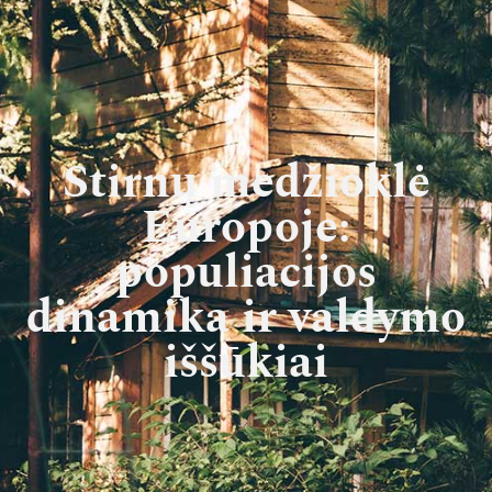
Stirnų medžioklė
Europoje:
populiacijos
dinamika ir valdymo
iššūkiai