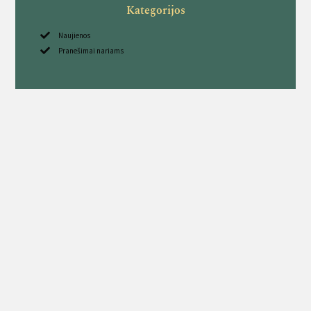
Kategorijos
Naujienos
Pranešimai nariams
Sekite mus
Kavarsko medžiotojų būrelis