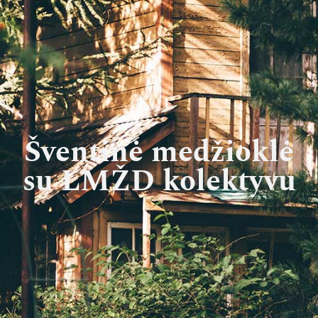
Šventinė medžioklė
su LMŽD kolektyvu