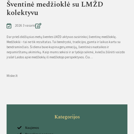
Šventinė medžioklė su LMŽD
kolektyvu
2026 3 vasario
Dar prieš didžiąsias metų šventes LMŽD aktyvas susirinko į šventinę medžioklę.
Medžioklė – tai ne tik rezultatas. Tai bendrystė, tradicijos, gamta ir laikas kartu su
bendraminčiais. Ši diena buvo kupina gerų emocijų, šventinės nuotaikos ir
nepamirštamų akimirkų. Kaip mums sekėsi ir ar lydėjo sėkmė, kviečiu žiūrėti vaizdo
įraše! Laidos apie medžioklę iš medžiotojo perspektyvos. Čia…
Source
Miske.lt
Kategorijos
Naujienos