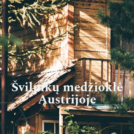
Švilpikų medžioklė
Austrijoje