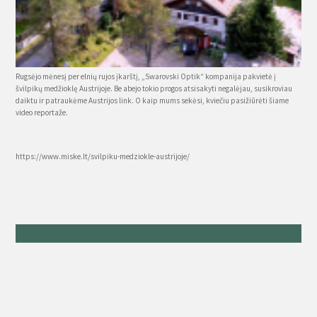
Rugsėjo mėnesį per elnių rujos įkarštį, „Swarovski Optik“ kompanija pakvietė į
švilpikų medžioklę Austrijoje. Be abejo tokio progos atsisakyti negalėjau, susikroviau
daiktu ir patraukėme Austrijos link. O kaip mums sekėsi, kviečiu pasižiūrėti šiame
video reportaže.
Source
https://www.miske.lt/svilpiku-medziokle-austrijoje/
Kategorijos
Naujienos
Pranešimai nariams