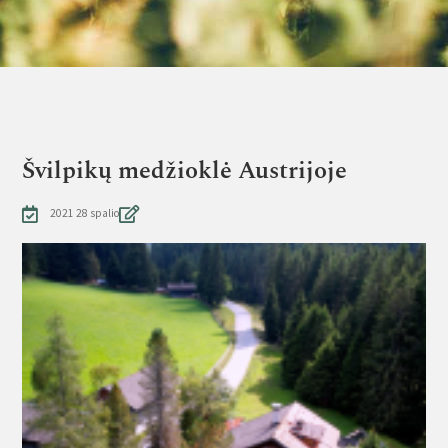
Švilpikų medžioklė Austrijoje
2021 28 spalio