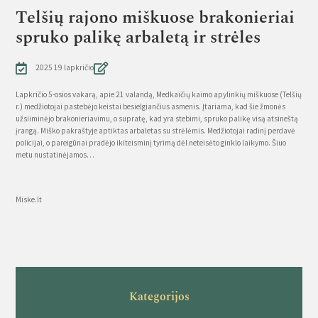
Telšių rajono miškuose brakonieriai
spruko palikę arbaletą ir strėles
2025 19 lapkričio
Lapkričio 5-osios vakarą, apie 21 valandą, Medkaičių kaimo apylinkių miškuose (Telšių
r.) medžiotojai pastebėjo keistai besielgiančius asmenis. Įtariama, kad šie žmonės
užsiiminėjo brakonieriavimu, o supratę, kad yra stebimi, spruko palikę visą atsineštą
įrangą. Miško pakraštyje aptiktas arbaletas su strėlėmis. Medžiotojai radinį perdavė
policijai, o pareigūnai pradėjo ikiteisminį tyrimą dėl neteisėto ginklo laikymo. Šiuo
metu nustatinėjamos…
Source
Miske.lt
Kategorijos