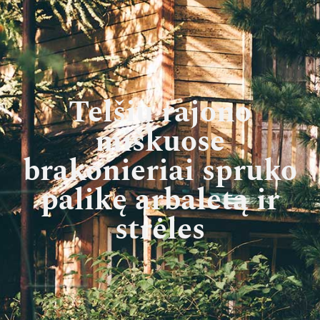
Telšių rajono
miškuose
brakonieriai spruko
palikę arbaletą ir
strėles