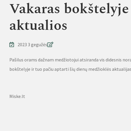
Vakaras bokštelyje
aktualios
2023 3 gegužės
Pašilus orams dažnam medžiotojui atsiranda vis didesnis noras
bokštelyje ir tuo pačiu aptarti šių dienų medžioklės aktualijas
Source
Miske.lt