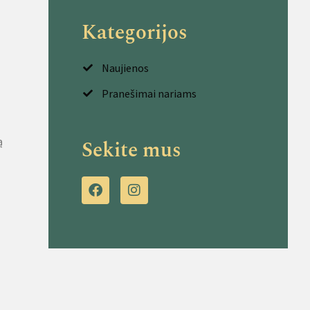
Kategorijos
Naujienos
Pranešimai nariams
ą
Sekite mus