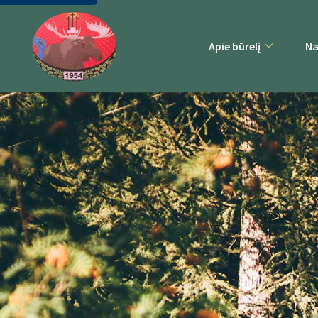
Apie būrelį
Na