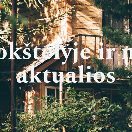
kštelyje ir
aktualios