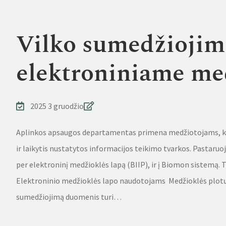
Vilko sumedžiojim
elektroniniame me
2025 3 gruodžio
Aplinkos apsaugos departamentas primena medžiotojams, ka
ir laikytis nustatytos informacijos teikimo tvarkos. Pastaruo
per elektroninį medžioklės lapą (BIIP), ir į Biomon sistemą
Elektroninio medžioklės lapo naudotojams Medžioklės plotų n
sumedžiojimą duomenis turi…
Source