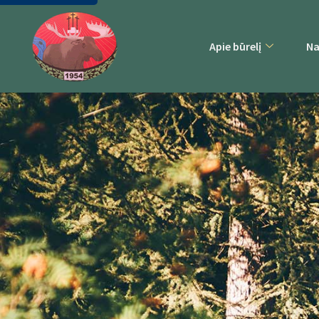
Apie būrelį
Na