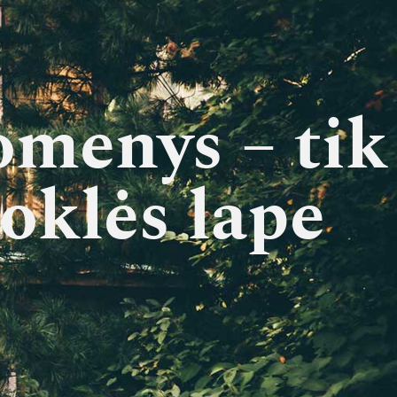
menys – tik
oklės lape