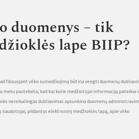
o duomenys – tik
džioklės lape BIIP?
d fiksuojant vilko sumedžiojimą būtina vengti duomenų dubliav
ju metu pastebėta, kad kai kurie medžiotojai informaciją pateikia i
. Toks nereikalingas dubliavimas apsunkina duomenų administravi
audotojai, pildantys elektroninį medžioklės lapą, apie vilko