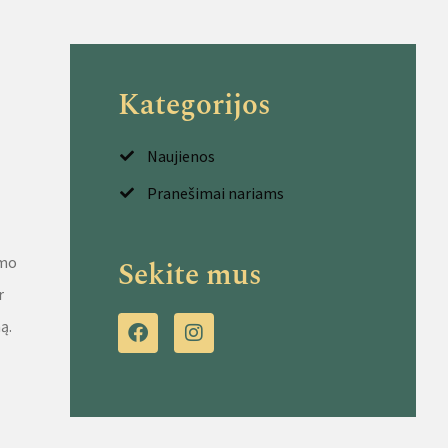
Kategorijos
Naujienos
Pranešimai nariams
imo
Sekite mus
r
mą.