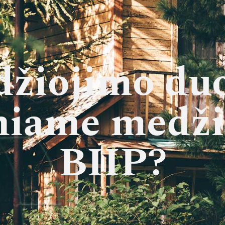
džiojimo duo
niame medži
BIIP?