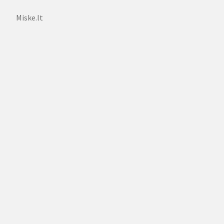
Miske.lt
Kavarsko medžiotojų būrelis
Panevėžio g. 19, Maželiai, LT-29257 Anykščių r.
Įmonės kodas 191539439