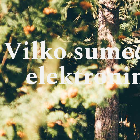
Vilko sume
elektroni