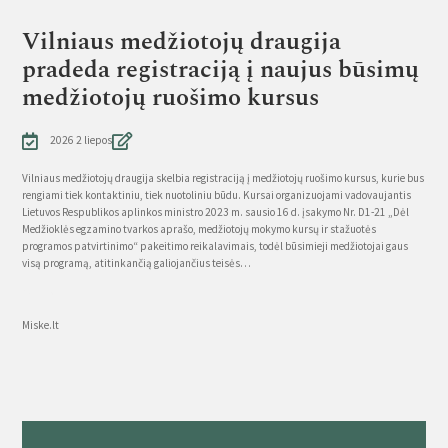
Vilniaus medžiotojų draugija
pradeda registraciją į naujus būsimų
medžiotojų ruošimo kursus
2026 2 liepos
Vilniaus medžiotojų draugija skelbia registraciją į medžiotojų ruošimo kursus, kurie bus
rengiami tiek kontaktiniu, tiek nuotoliniu būdu. Kursai organizuojami vadovaujantis
Lietuvos Respublikos aplinkos ministro 2023 m. sausio 16 d. įsakymo Nr. D1-21 „Dėl
Medžioklės egzamino tvarkos aprašo, medžiotojų mokymo kursų ir stažuotės
programos patvirtinimo“ pakeitimo reikalavimais, todėl būsimieji medžiotojai gaus
visą programą, atitinkančią galiojančius teisės…
Source
Miske.lt