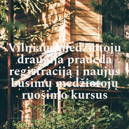
Vilniaus medžiotojų
draugija pradeda
registraciją į naujus
būsimų medžiotojų
ruošimo kursus