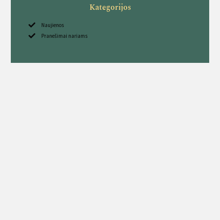
Kategorijos
Naujienos
Pranešimai nariams
Sekite mus
Kavarsko medžiotojų būrelis