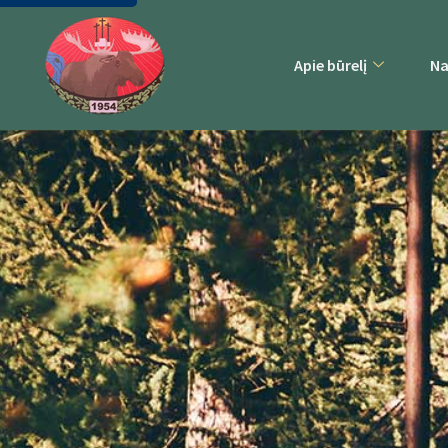
Apie būrelį
Na