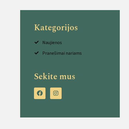
Kategorijos
Naujienos
Pranešimai nariams
Sekite mus