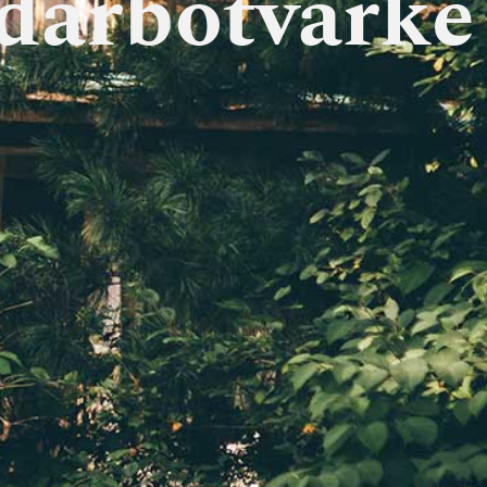
 darbotvarkė