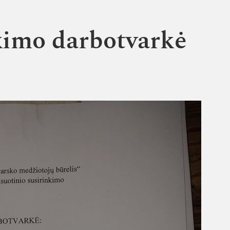
kimo darbotvarkė